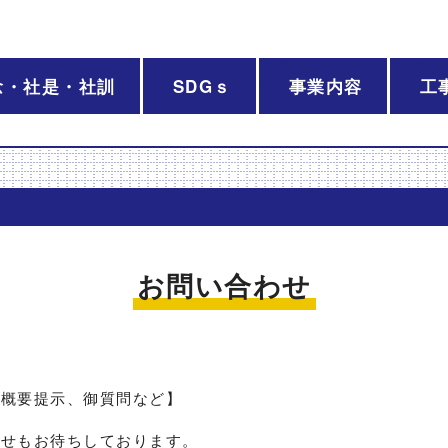
念・社是・社訓
SDGｓ
事業内容
工
お問い合わせ
格概要提示、御質問など】
わせもお待ちしております。